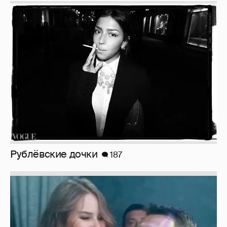
Рублёвские дочки
187