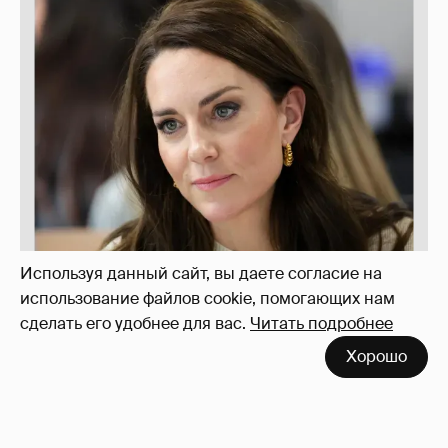
Используя данный сайт, вы даете согласие на
Марк Рош: "Кэтрин, принцесса Уэльская,
использование файлов cookie, помогающих нам
перенесла удаление матки и лечится от
сделать его удобнее для вас.
Читать подробнее
рака толстого кишечника."
30
Хорошо