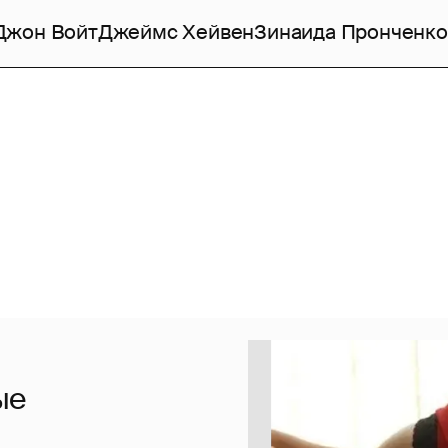
Джон Войт
Джеймс Хейвен
Зинаида Пронченко
ые