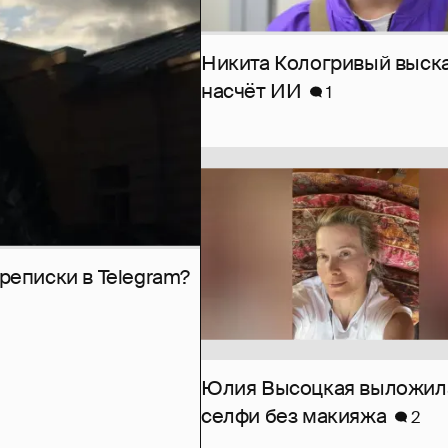
Никита Кологривый выск
насчёт ИИ
1
рeписки в Telegram?
Юлия Высоцкая выложил
селфи без макияжа
2