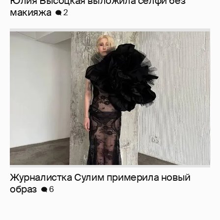
Юлия Высоцкая выложила селфи без
макияжа
2
Журналистка Сулим примерила новый
образ
6