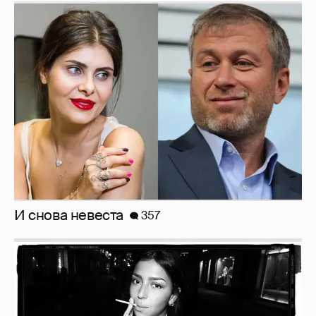
И снова невеста
357