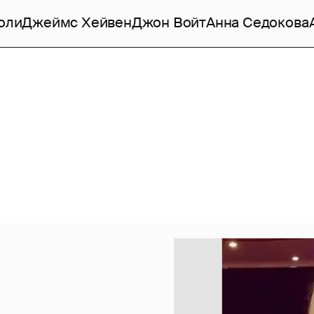
оли
Джеймс Хейвен
Джон Войт
Анна Седокова