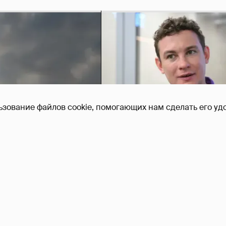
ьзование файлов cookie, помогающих нам сделать его удо
Никита Кологривый выск
насчёт ИИ
1