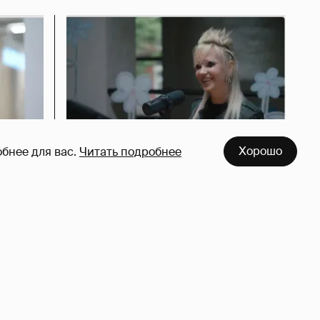
Хорошо
бнее для вас.
Читать подробнее
азался
Певица Глюкоза рассказала о
съёмках для эротического
журнала
3