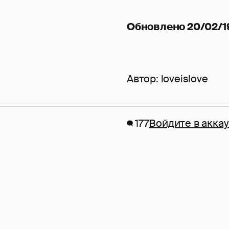
Обновлено 20/02/19
Автор:
loveislove
177
Войдите в акка