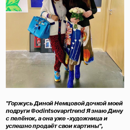
"Горжусь Диной Немцовой дочкой моей
подруги @odintsovaprtrend Я знаю Дину
с пелёнок, а она уже -художница и
успешно продаёт свои картины",