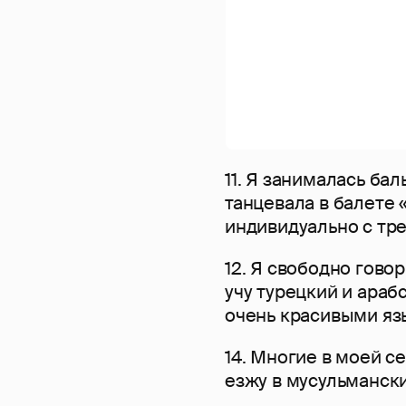
11. Я занималась ба
танцевала в балете 
индивидуально с тр
12. Я свободно гово
учу турецкий и араб
очень красивыми яз
14. Многие в моей с
езжу в мусульмански