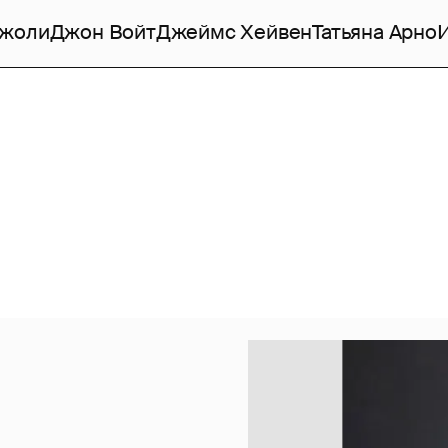
Джоли
Джон Войт
Джеймс Хейвен
Татьяна Арно