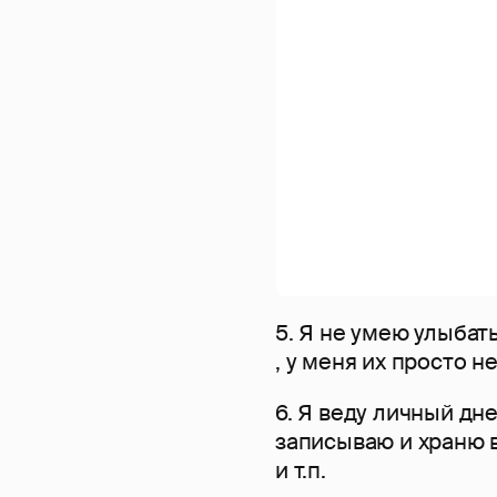
5. Я не умею улыбат
, у меня их просто 
6. Я веду личный дне
записываю и храню 
и т.п.