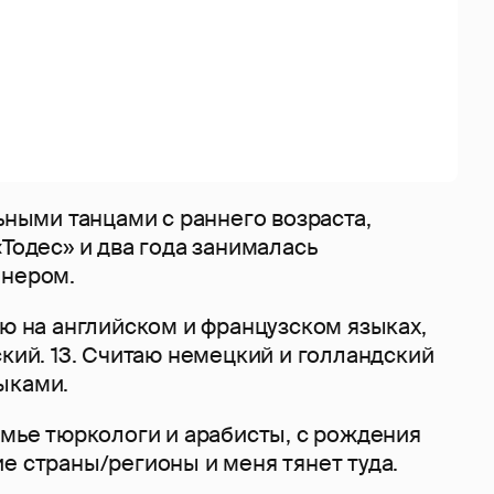
льными танцами с раннего возраста,
«Тодес» и два года занималась
енером.
рю на английском и французском языках,
ский. 13. Считаю немецкий и голландский
ыками.
емье тюркологи и арабисты, с рождения
е страны/регионы и меня тянет туда.