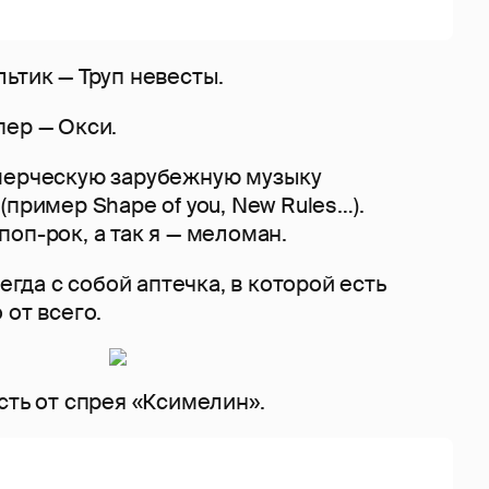
ьтик — Труп невесты.
пер — Окси.
мерческую зарубежную музыку
(пример Shape of you, New Rules…).
оп-рок, а так я — меломан.
сегда с собой аптечка, в которой есть
 от всего.
сть от спрея «Ксимелин».