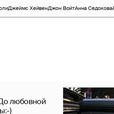
оли
Джеймс Хейвен
Джон Войт
Анна Седокова
 До любовной
:-)