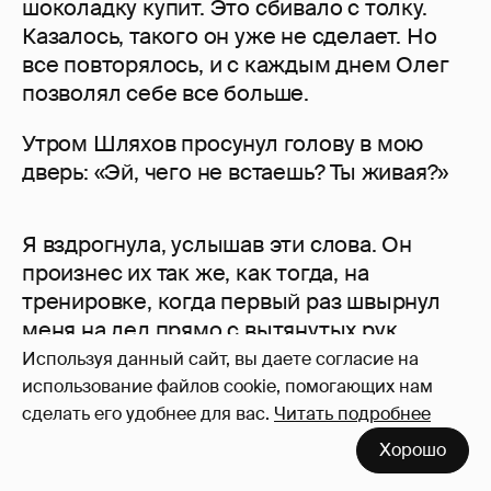
шоколадку купит. Это сбивало с толку.
Казалось, такого он уже не сделает. Но
все повторялось, и с каждым днем Олег
позволял себе все больше.
Утром Шляхов просунул голову в мою
дверь: «Эй, чего не встаешь? Ты живая?»
Я вздрогнула, услышав эти слова. Он
произнес их так же, как тогда, на
тренировке, когда первый раз швырнул
меня на лед прямо с вытянутых рук...
Используя данный сайт, вы даете согласие на
Вокруг меня столпились ошарашенные
использование файлов cookie, помогающих нам
фигуристы, а Олег, едва посмотрев в мою
сделать его удобнее для вас.
Читать подробнее
сторону, бросил: «Живая».
Хорошо
— Ты! — закричал Захаров. — Еще раз ее