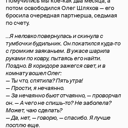
Помучились мы кое-как два месяца, а
потом освободился Олег Шляхов — его
бросила очередная партнерша, седьмая
по счету.
...Я неловко повернулась и скинула с
тумбочки будильник. Он покатился куда-то
с громким звяканьем. В ужасе шарила
руками по ковру, пытаясь его найти.
Поздно. В коридоре зажегся свет, и в
комнату вошел Олег:
— Ты что, спятила? Пять утра!
— Прости, я нечаянно.
— За нечаянно бьют отчаянно, — проворчал
он. — А чего не спишь-то? Не заболела?
Может, чаю сделать?
— Да, нет, — говорю, — спасибо. Я лучше
посплю еще.