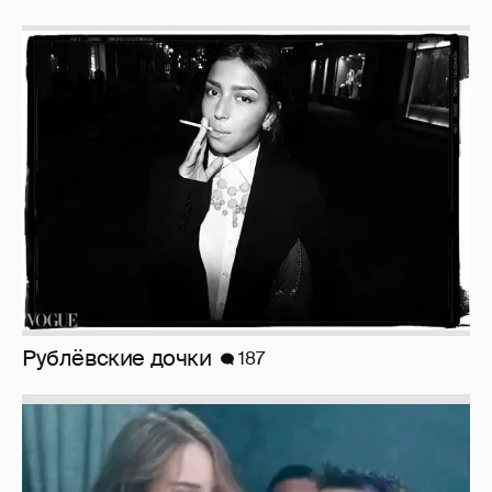
Рублёвские дочки
187
Неужели правда?
143