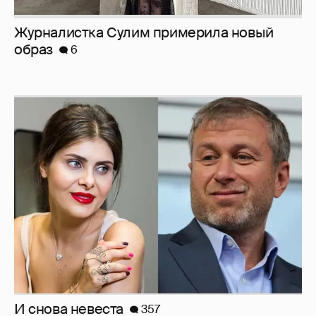
И снова невеста
357