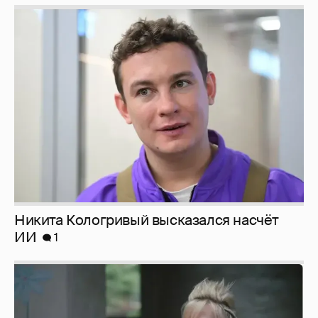
Никита Кологривый высказался насчёт
ИИ
1
Певица Глюкоза рассказала о съёмках для
эротического журнала
3