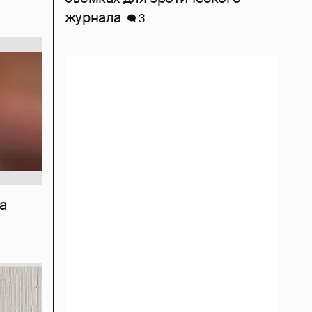
журнала
3
а