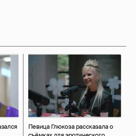
азался
Певица Глюкоза рассказала о
съёмках для эротического