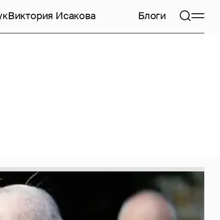
ук
Виктория Исакова
Блоги