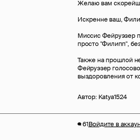
Желаю вам скорейш
Искренне ваш, Фил
Миссис Фейруэзер п
просто "Филипп", бе
Также на прошлой н
Фейруэзер голосов
выздоровления от к
Автор:
Katya1524
61
Войдите в аккау