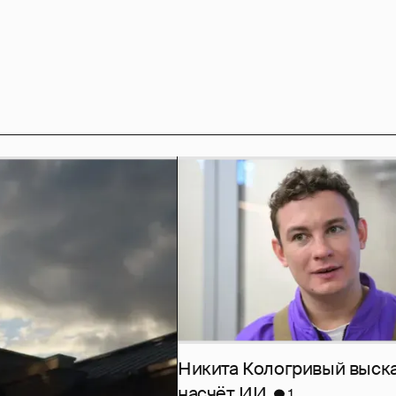
Никита Кологривый выск
насчёт ИИ
1