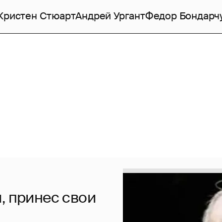
Кристен Стюарт
Андрей Ургант
Федор Бондарч
, принес свои