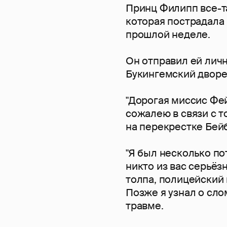
Принц Филипп все-т
которая пострадала 
прошлой неделе.
Он отправил ей личн
Букингемский дворе
"Дорогая миссис Фейр
сожалею в связи с т
на перекрестке Бей
"Я был несколько по
никто из вас серьёз
толпа, полицейский
Позже я узнал о сло
травме.