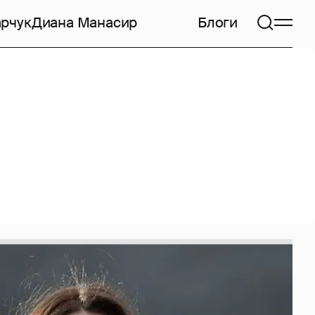
арчук
Диана Манасир
Блоги