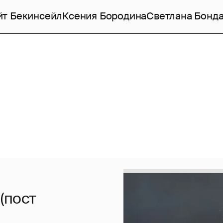
йт Бекинсейл
Ксения Бородина
Светлана Бонд
(пост