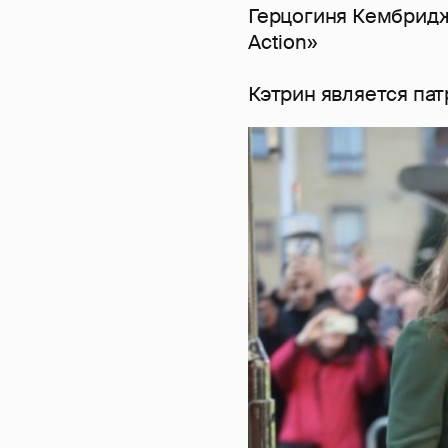
Герцогиня Кембридж
Action»
Кэтрин является патр