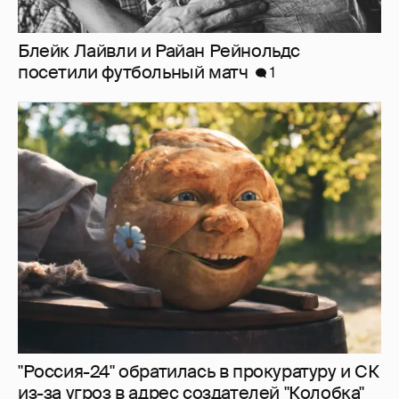
Блейк Лайвли и Райан Рейнольдс
посетили футбольный матч
1
"Россия-24" обратилась в прокуратуру и СК
из-за угроз в адрес создателей "Колобка"