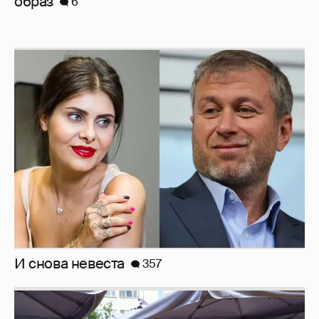
образ
6
И снова невеста
357