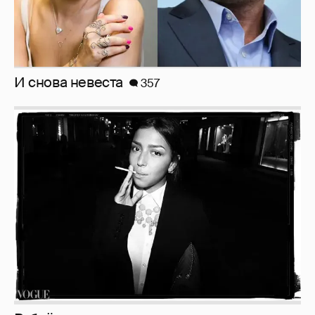
И снова невеста
357