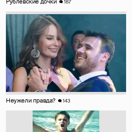
Рублёвские дочки
187
Неужели правда?
143