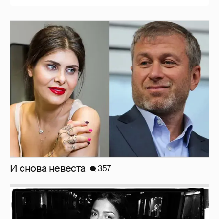
И снова невеста
357