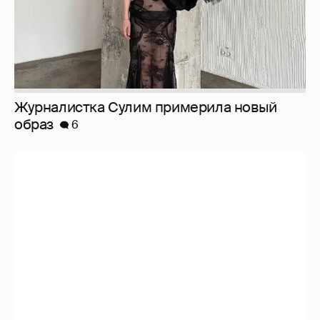
Журналистка Сулим примерила новый
образ
6