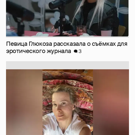
Юлия Высоцкая выложила селфи без
макияжа
2