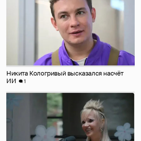
ИИ
1
Певица Глюкоза рассказала о съёмках для
эротического журнала
3