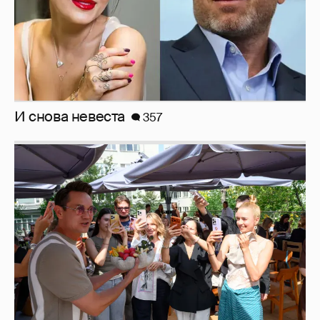
Оксана Русланова и другие гости
фестиваля «Баланс вкуса и ритма»:
рассматриваем летние образы
Рублёвские дочки
187