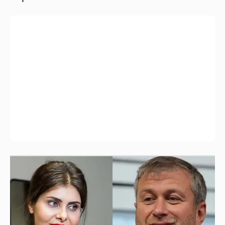
И снова невеста
357
Анастасия Гребенкина, Женя Малахова,