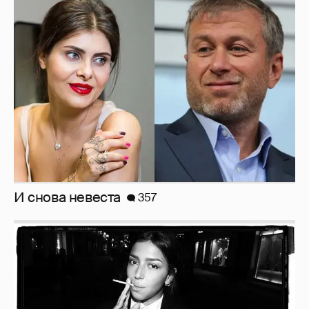
И снова невеста
357