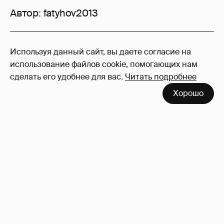
Автор:
fatyhov2013
4
Используя данный сайт, вы даете согласие на
Войдите в аккаунт
, чтобы читать и
использование файлов cookie, помогающих нам
оставлять комментарии
сделать его удобнее для вас.
Читать подробнее
Хорошо