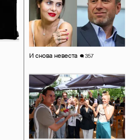
И снова невеста
357