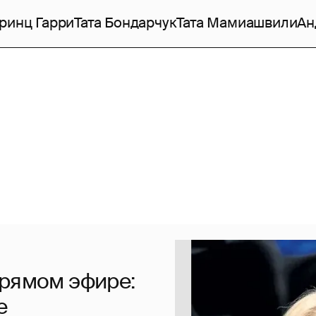
ринц Гарри
Тата Бондарчук
Тата Мамиашвили
Ан
прямом эфире:
е