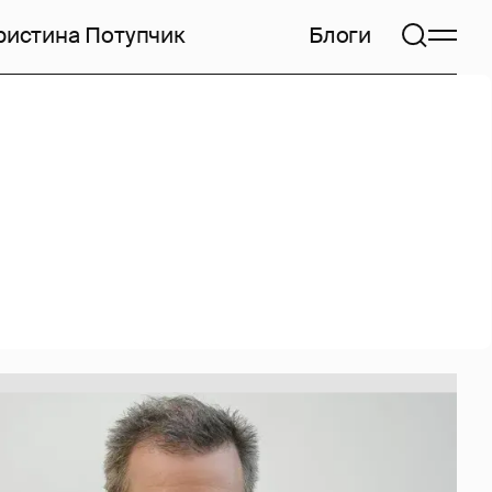
ристина Потупчик
Блоги