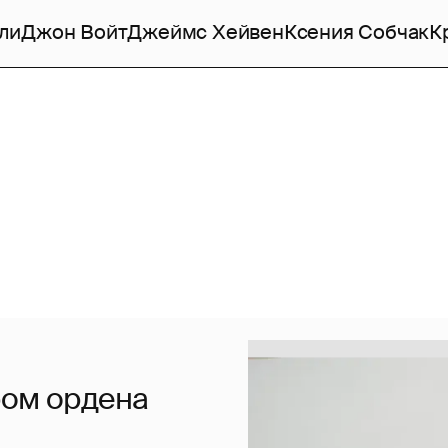
ли
Джон Войт
Джеймс Хейвен
Ксения Собчак
К
ром ордена