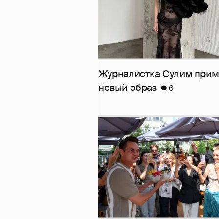
Журналистка Сулим при
новый образ
6