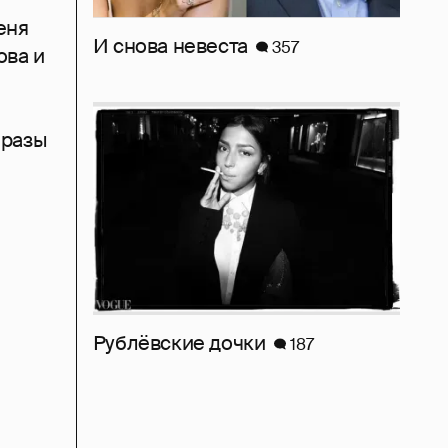
еня
И снова невеста
357
ова и
бразы
Рублёвские дочки
187