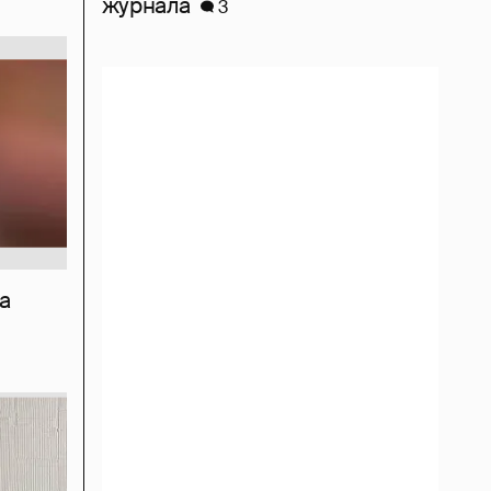
журнала
3
а