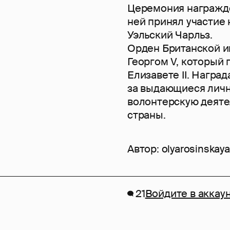
Церемония награжде
ней принял участие 
Уэльский Чарльз.
Орден Британской и
Георгом V, который
Елизавете II. Награ
за выдающиеся лич
волонтерскую деяте
страны.
Автор:
olyarosinskaya
21
Войдите в аккау