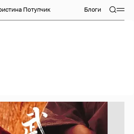
ристина Потупчик
Блоги