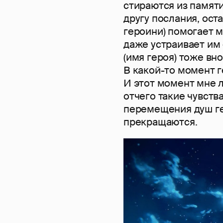
стираются из памяти
другу послания, ост
героини) помогает м
даже устраивает им 
(имя героя) тоже вно
В какой-то момент г
И этот момент мне л
отчего такие чувств
перемещения душ ге
прекращаются.