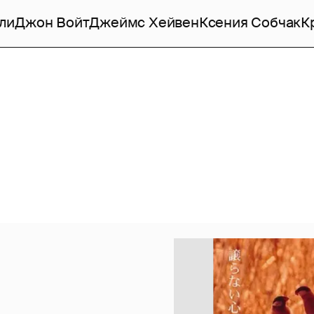
ли
Джон Войт
Джеймс Хейвен
Ксения Собчак
К