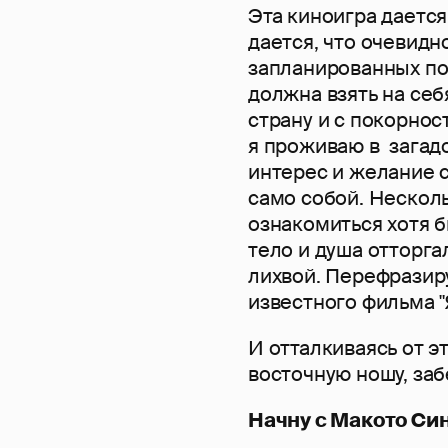
Эта киноигра дается
дается, что очевидн
запланированных пос
должна взять на себ
страну и с покорнос
я проживаю в загад
интерес и желание 
само собой. Нескол
ознакомиться хотя 
тело и душа отторгал
лихвой. Перефразир
известного фильма "
И отталкиваясь от э
восточную ношу, заб
Начну с Макото Син