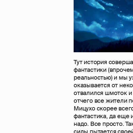
Тут история соверша
фантастики (впрочем
реальностью) и мы
оказывается от нек
отвалился шмоток и 
отчего все жители п
Мицухо скорее всего
фантастика, да еще 
надо. Все просто. Та
силы пытается своей