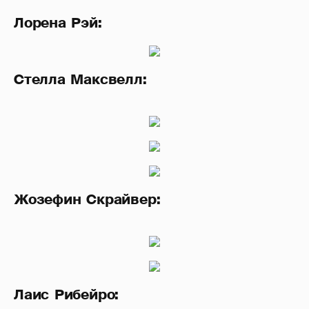
Лорена Рэй:
Стелла Максвелл:
Жозефин Скрайвер:
Лаис Рибейро: