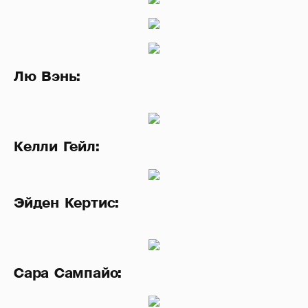
Лю Вэнь:
Келли Гейл:
Эйден Кертис:
Сара Сампайо: