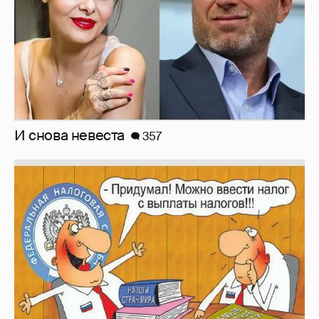
И снова невеста
357