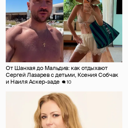
Сергей Лазарев с детьми, Ксения Собчак
и Наиля Аскер-заде
10
"Заявил себя простым монтировщиком,
дабы не платить алименты". Мария
Миронова упрекнула бывшего мужа, с
которым судится за сына
21