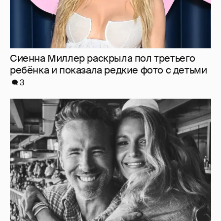
Блейк Лайвли и Райан Рейнольдс
посетили футбольный матч
1