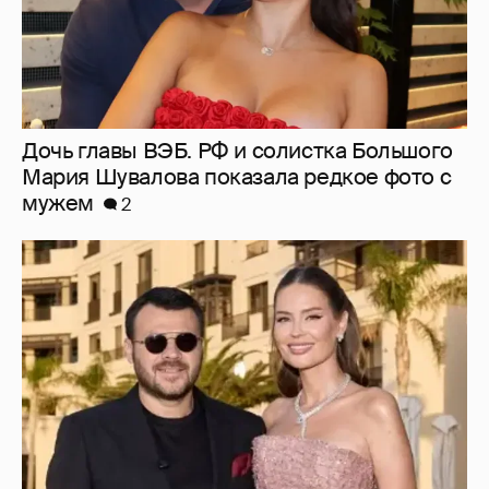
"Я твой подарок". Эмин Агаларов
поздравил с днём рождения жену Алёну
Гаврилову
5