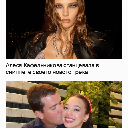
сниппете своего нового трека
Дочь главы ВЭБ. РФ и солистка Большого
Мария Шувалова показала редкое фото с
мужем
2