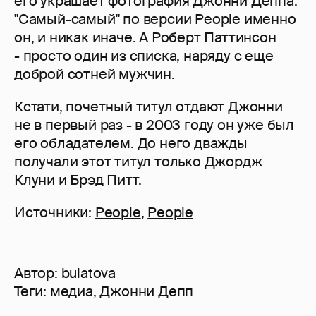
его украшает фотография Джонни Деппа.
"Самый-самый" по версии People именно
он, и никак иначе. А Роберт Паттинсон
- просто один из списка, наряду с еще
доброй сотней мужчин.
Кстати, почетный титул отдают Джонни
не в первый раз - в 2003 году он уже был
его обладателем. До него дважды
получали этот титул только Джордж
Клуни и Брэд Питт.
Источники:
People
,
People
Автор:
bulatova
Теги:
медиа
,
Джонни Депп