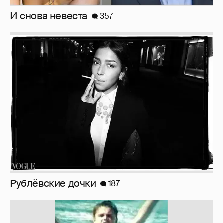
И снова невеста
357
Рублёвские дочки
187