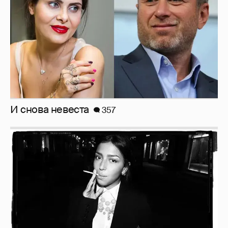
И снова невеста
357