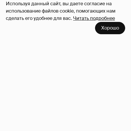
Используя данный сайт, вы даете согласие на
использование файлов cookie, помогающих нам
сделать его удобнее для вас.
Читать подробнее
Хорошо
53-летний брат Анджелины Джоли
совершил каминг-аут* после развода с
женой
86