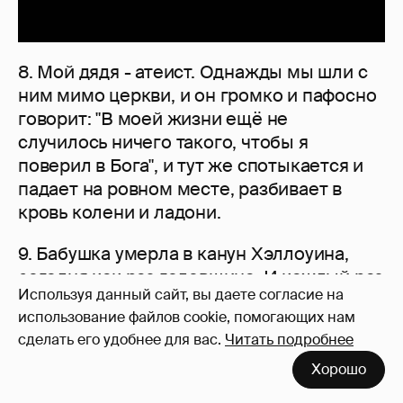
8. Мой дядя - атеист. Однажды мы шли с
ним мимо церкви, и он громко и пафосно
говорит: "В моей жизни ещё не
случилось ничего такого, чтобы я
поверил в Бога", и тут же спотыкается и
падает на ровном месте, разбивает в
кровь колени и ладони.
9. Бабушка умерла в канун Хэллоуина,
сегодня как раз годовщина. И каждый раз
Используя данный сайт, вы даете согласие на
за неделю до этого она снится нам с
использование файлов cookie, помогающих нам
мамой, словно боится, что мы про неё
сделать его удобнее для вас.
Читать подробнее
забудем, и дает нам различные знаки. В
основном сны с ней всегда
Хорошо
доброжелательны, но один раз заставил