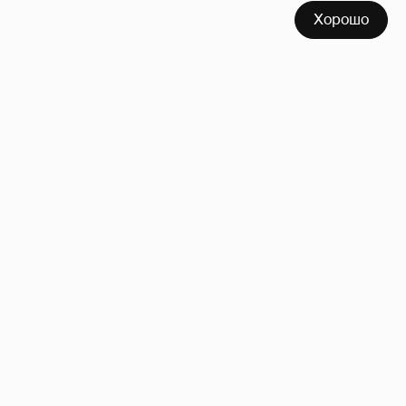
Хорошо
Сколько Собчак заплатит за архив своей
перeписки в Telegram?
3