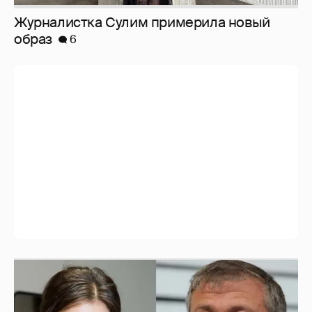
И снова невеста
357