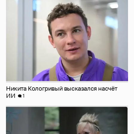
Никита Кологривый высказался насчёт
ИИ
1
Певица Глюкоза рассказала о съёмках для
эротического журнала
3