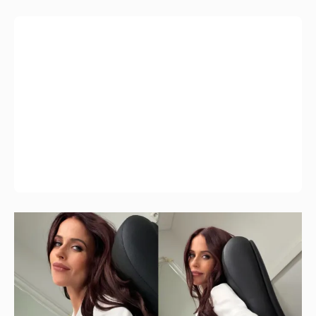
40-летняя Мирослава Карпович
подогрела слухи о беременности новыми
фото
7