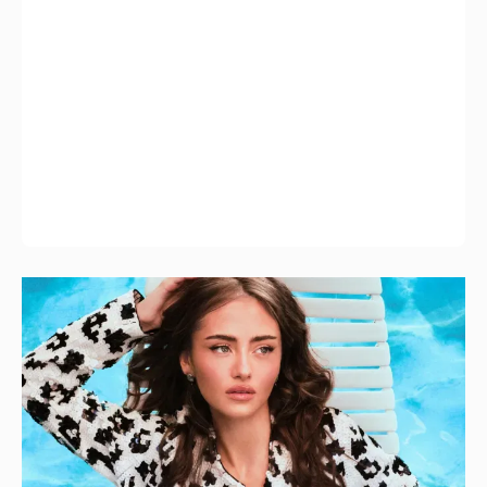
Дочь Хайди Клум снялась для глянца в
жакете на голое тело
6
Иван Дорн начал вести образовательные
курсы на русском языке
10