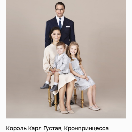
Король Карл Густав, Кронпринцесса