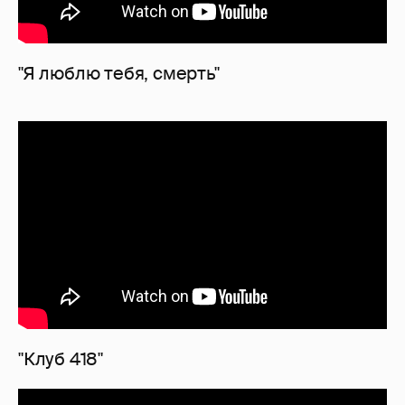
"Я люблю тебя, смерть"
"Клуб 418"