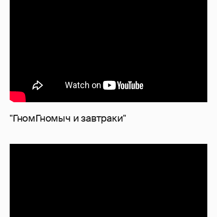
"ГномГномыч и завтраки"