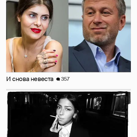
И снова невеста
357