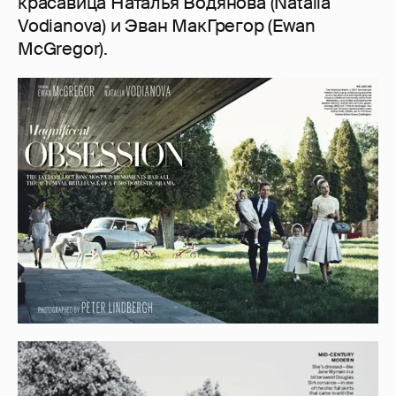
красавица Наталья Водянова (Natalia
Vodianova) и Эван МакГрегор (Ewan
McGregor).