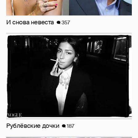
Анастасия Гребенкина, Женя Малахова,
Оксана Русланова и другие гости
фестиваля «Баланс вкуса и ритма»:
рассматриваем летние образы