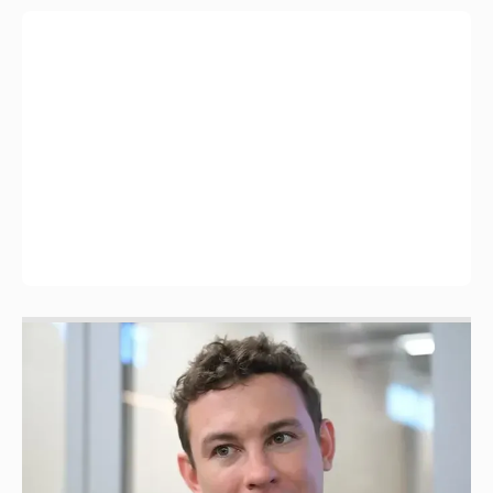
Никита Кологривый высказался насчёт
ИИ
1