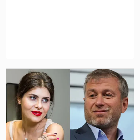
И снова невеста
357
Рублёвские дочки
187