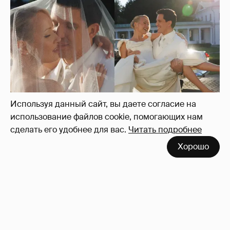
Используя данный сайт, вы даете согласие на
использование файлов cookie, помогающих нам
сделать его удобнее для вас.
Читать подробнее
Хорошо
Появились фото со свадьбы Клавы Коки и
Димы Масленникова
12