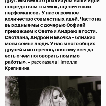
друг. Мы вместе реализуем наши идеи
посредством съемок, сценических
перфомансов. У нас огромное
количество совместных идей. Часто на
выходные мы с дочерью Софией
приезжаем к Свете и Андрею в гости.
Светлана, Андрей и Евочка – близкие
моей семье люди. У нас много общих
друзей и интересов, поэтому всегда
есть о чем поговорить помимо
работы»
, – рассказала Нателла
Крапивина.