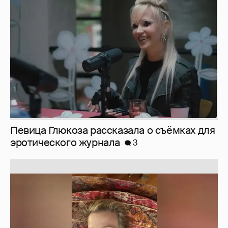
Певица Глюкоза рассказала о съёмках для
эротического журнала
3
Юлия Высоцкая выложила селфи без
макияжа
2