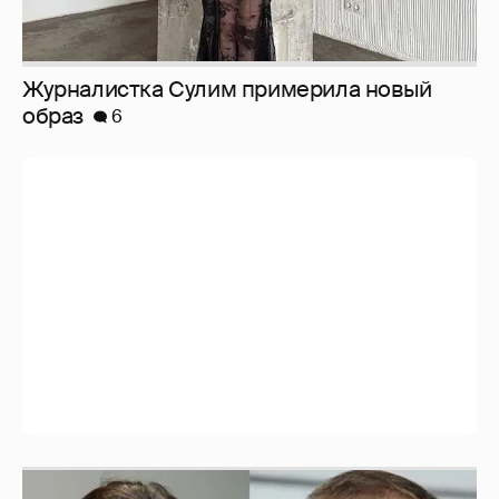
И снова невеста
357