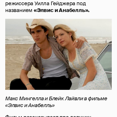
режиссера Уилла Гейджера под
названием
«Элвис и Анабелль».
Макс Мингелла и Блейк Лайвли в фильме
«Элвис и Анабелль»