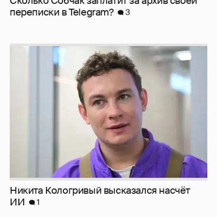
Сколько Собчак заплатит за архив своей
перeписки в Telegram?
3
Никита Кологривый высказался насчёт
ИИ
1