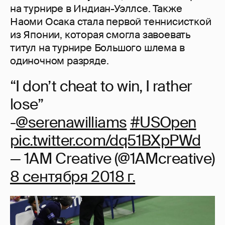
на турнире в Индиан-Уэллсе. Также
Наоми Осака стала первой теннисисткой
из Японии, которая смогла завоевать
титул на турнире Большого шлема в
одиночном разряде.
“I don’t cheat to win, I rather
lose”
-
@serenawilliams
#USOpen
⁠ ⁠
pic.twitter.com/dq51BXpPWd
— 1AM Creative (@1AMcreative)
8 сентября 2018 г.