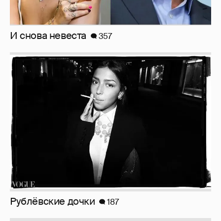
И снова невеста
357
Рублёвские дочки
187