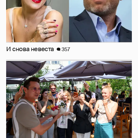
И снова невеста
357