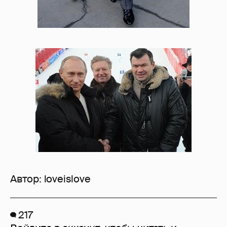
Автор:
loveislove
217