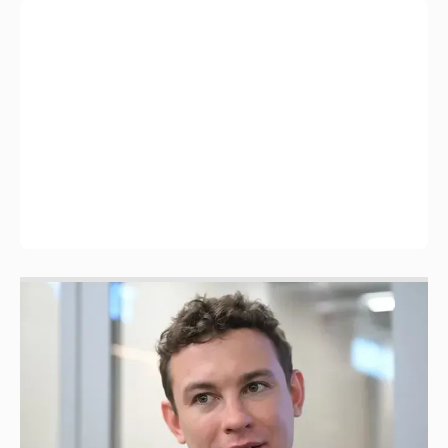
Никита Кологривый высказался насчёт
ИИ
1