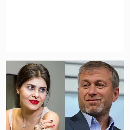
И снова невеста
357