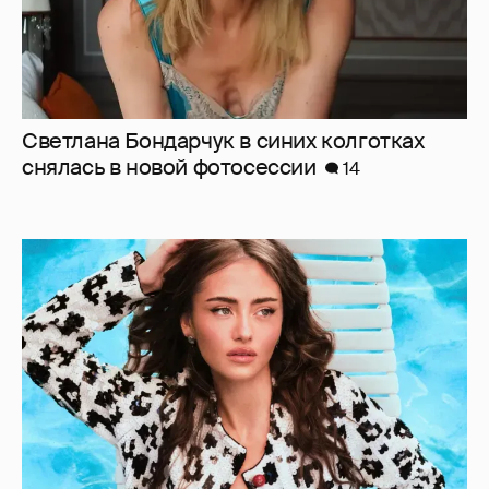
Дочь Хайди Клум снялась для глянца в
жакете на голое тело
4