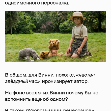
одноимённого персонажа.
В общем, для Винни, похоже,
«настал
звёздный час»
, иронизирует автор.
На фоне всех этих Винни почему бы не
вспомнить еще об одном?
В таком пУховом«мини-ренессансе»