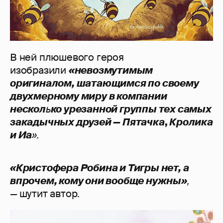
В ней плюшевого героя
изобразили
«невозмутимым
оригиналом, шатающимся по своему
двухмерному миру в компании
нескол
ь
ко урезанной группы тех самых
закадычных друзей — Пятачка
,
Кролика
и Иа
».
«Кристофера Робина и Тигры нет, а
впрочем, кому они вообще нужны»
,
—
шутит автор.