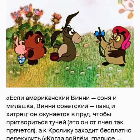
«Если американский Винни — соня и
милашка, Винни советский — паяц и
хитрец: он окунается в пруд, чтобы
притвориться тучей (это он от пчёл так
прячется), а к Кролику заходит бесплатно
перекусить («Когда войдём, главное —