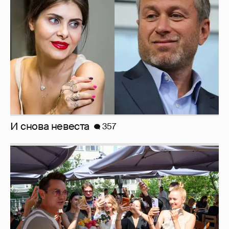
И снова невеста
357