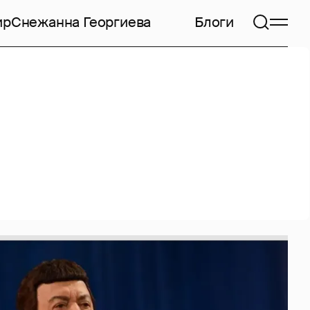
ир
Снежанна Георгиева
Блоги