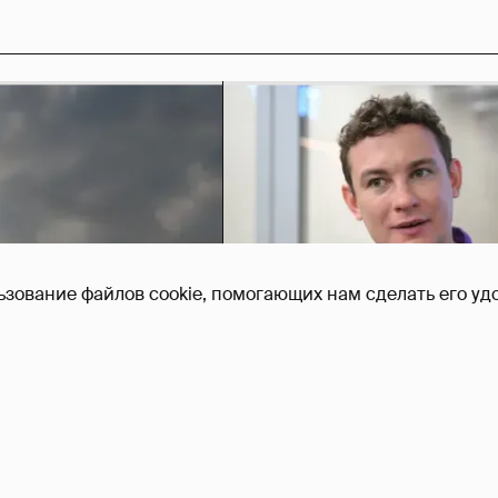
ьзование файлов cookie, помогающих нам сделать его удо
Никита Кологривый выск
насчёт ИИ
1