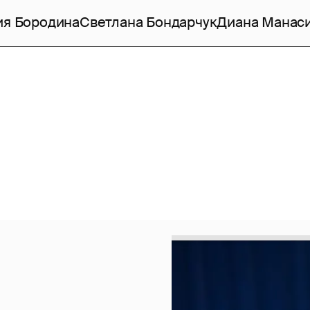
ия Бородина
Светлана Бондарчук
Диана Манас