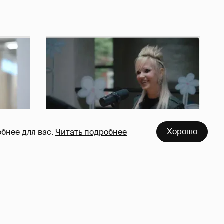
Хорошо
бнее для вас.
Читать подробнее
азался
Певица Глюкоза рассказала о
съёмках для эротического
журнала
3