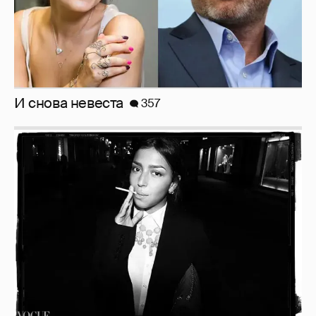
И снова невеста
357