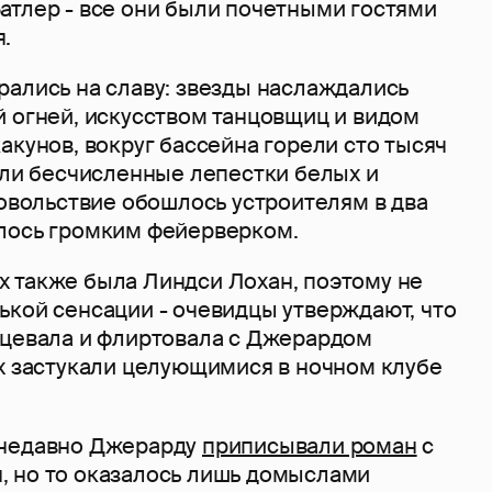
атлер - все они были почетными гостями
.
рались на славу: звезды наслаждались
й огней, искусством танцовщиц и видом
акунов, вокруг бассейна горели сто тысяч
али бесчисленные лепестки белых и
довольствие обошлось устроителям в два
лось громким фейерверком.
 также была Линдси Лохан, поэтому не
ькой сенсации - очевидцы утверждают, что
нцевала и флиртовала с Джерардом
их застукали целующимися в ночном клубе
 недавно Джерарду
приписывали роман
с
 но то оказалось лишь домыслами