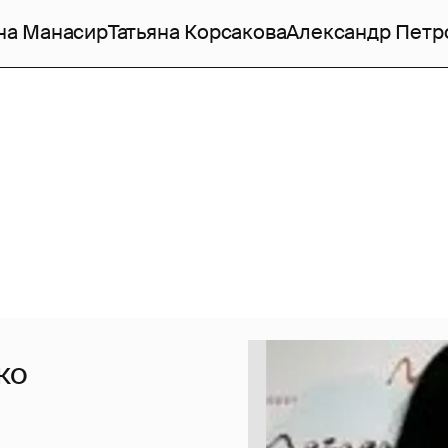
на Манасир
Татьяна Корсакова
Александр Петр
ко