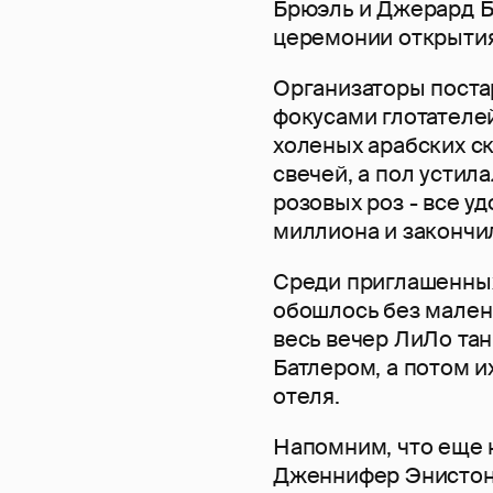
Брюэль и Джерард Б
церемонии открытия
Организаторы поста
фокусами глотателе
холеных арабских ск
свечей, а пол устил
розовых роз - все у
миллиона и закончи
Среди приглашенных
обошлось без мален
весь вечер ЛиЛо та
Батлером, а потом 
отеля.
Напомним, что еще
Дженнифер Энистон,