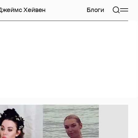
Джеймс Хейвен
Блоги