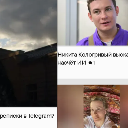
Никита Кологривый выск
насчёт ИИ
1
рeписки в Telegram?