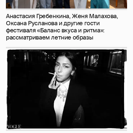
Рублёвские дочки
187