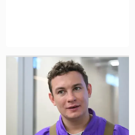
Никита Кологривый высказался насчёт
ИИ
1