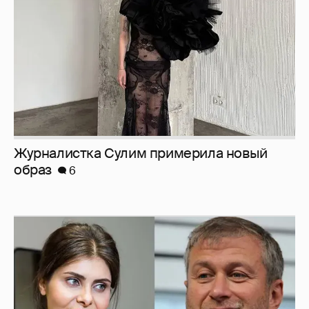
И снова невеста
357