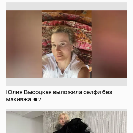
Юлия Высоцкая выложила селфи без
макияжа
2
Журналистка Сулим примерила новый
образ
6