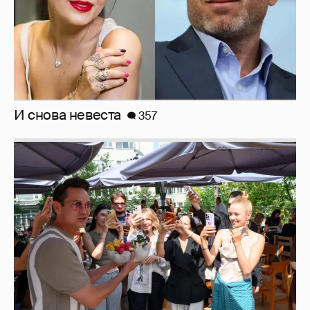
Анастасия Гребенкина, Женя Малахова,
Оксана Русланова и другие гости
фестиваля «Баланс вкуса и ритма»:
рассматриваем летние образы