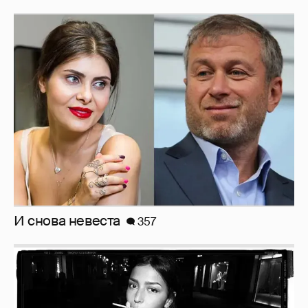
И снова невеста
357