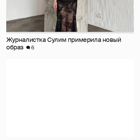
Журналистка Сулим примерила новый
образ
6